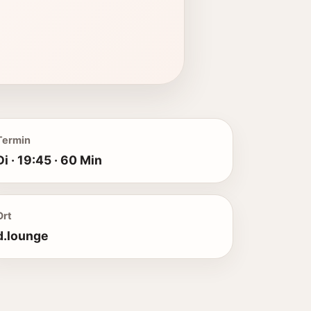
Termin
Di · 19:45 · 60 Min
Ort
d.lounge